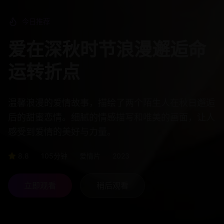
今日推荐
笑傲江湖之武林盟主争霸
天下无敌
武侠世界的经典之作，展现了江湖儿女的恩怨情仇。
精湛的武打设计和深厚的文化底蕴，重现了中华武侠
文化的精髓。
9.5
142分钟
动作片
2024
立即观看
稍后观看