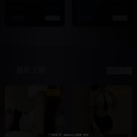
武打设计和深厚的文化底蕴，
特效场面和深刻的哲学思考，
67.9
k
2024
89.1
k
2024
重现了中华武侠文化的精髓。
带领观众踏上一场奇妙的宇宙
之旅。
动作片
立即观看
科幻片
立即观看
最新上映
查看更多
9.2
8.8