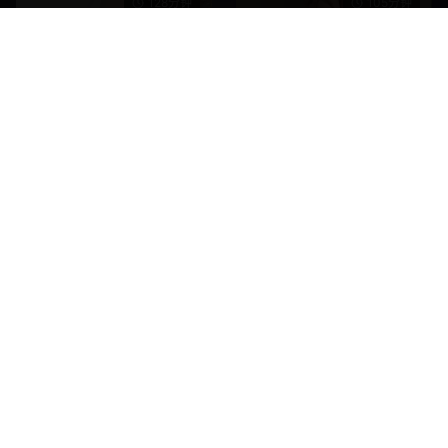
128分钟
105分钟
龙腾四海之英雄归来传奇
爱在深秋时节浪漫邂逅命
史诗巨制
运转折点
一部震撼人心的史诗巨制，讲
温馨浪漫的爱情故事，描绘了
述了英雄在乱世中崛起的传奇
两个陌生人在秋日邂逅后的甜
故事。精彩的动作场面和深刻
蜜恋情。细腻的情感描写和唯
45.7
k
2024
32.5
k
2023
的人物刻画，展现了正义与邪
美的画面，让人感受到爱情的
恶的终极对决。
美好与力量。
动作片
立即观看
爱情片
立即观看
9.5
9.7
142分钟
156分钟